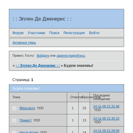
: : Эллен Де Дженерис : :
Форум
Участники
Поиск
Регистрация
Войти
Активные темы
Привет, Гость!
Войдите
или
зарегистрируйтесь
.
»
: : Эллен Де Дженерис : :
»
Будем знакомы!
Страница:
1
Будем знакомы!
Последнее
Тема
Ответов
Просмотров
сообщение
14-11-09 21:31:46
ВКонтакте
YDD
1
23
YDD
14-11-09 21:30:15
Привет!
YDD
1
13
YDD
14-11-09 21:26:59
Наши фотки
YDD
1
14