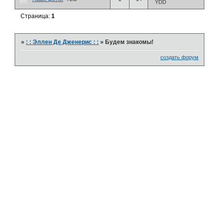
YDD
Страница:
1
»
: : Эллен Де Дженерис : :
»
Будем знакомы!
создать форум