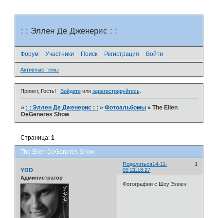
: : Эллен Де Дженерис : :
Форум
Участники
Поиск
Регистрация
Войти
Активные темы
Привет, Гость!
Войдите
или
зарегистрируйтесь
.
»
: : Эллен Де Дженерис : :
»
Фотоальбомы
»
The Ellen
DeGeneres Show
Страница:
1
The Ellen DeGeneres Show
Поделиться
14-11-
1
YDD
09 21:18:27
Администратор
Фотографии с Шоу Эллен.